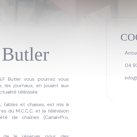
CO
 Butler
Accue
04 9
info
.F Butler vous pourrez vous
re, les journaux, en jouant aux
ctualité télévisée.
 tables et chaises, est mis à
es du M.C.C.C. et la télévision
été de chaînes (Canal+Pro,
e de le réserver pour des