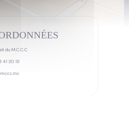
ORDONNÉES
il du M.C.C.C
3 41 30 15
@mccc.mc