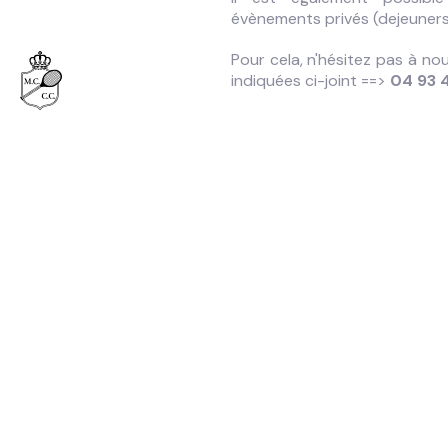
évènements privés (dejeuners, 
Pour cela, n'hésitez pas à n
indiquées ci-joint ==>
04 93 4
Mentions Légales
Crédits
Plan du site
Contact
Protection des données